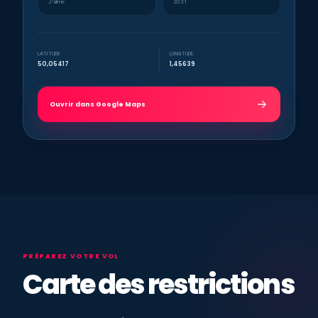
J’aime
2021
LATITUDE
LONGITUDE
50,05417
1,45639
Ouvrir dans Google Maps
PRÉPAREZ VOTRE VOL
Carte des restrictions