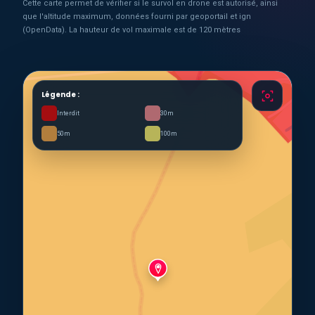
Cette carte permet de vérifier si le survol en drone est autorisé, ainsi
que l'altitude maximum, données fourni par geoportail et ign
(OpenData). La hauteur de vol maximale est de 120 mètres
Légende :
Interdit
30m
50m
100m