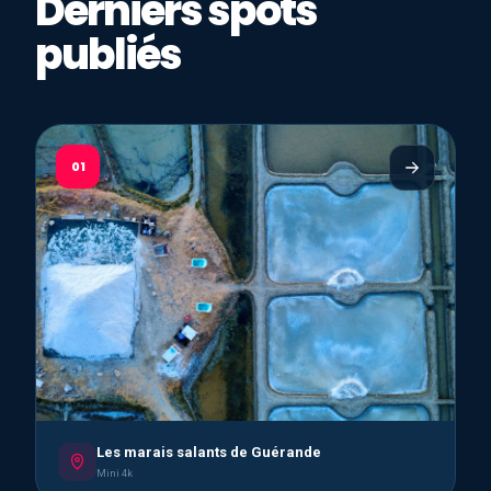
Derniers spots
publiés
01
Les marais salants de Guérande
Mini 4k