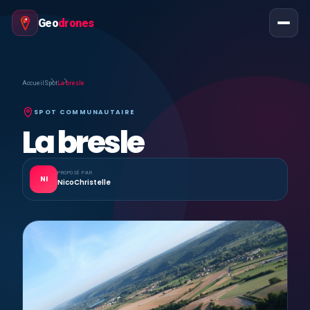
Geo
drones
Accueil
Spot
La bresle
SPOT COMMUNAUTAIRE
La bresle
PROPOSÉ PAR
NI
NicoChristelle