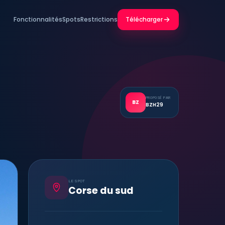
Fonctionnalités
Spots
Restrictions
Télécharger
PROPOSÉ PAR
BZ
BZH29
LE SPOT
Corse du sud