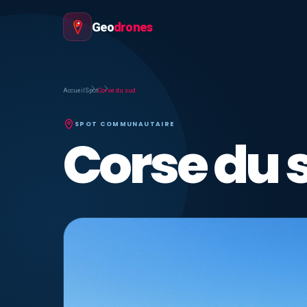
Geo
drones
Accueil
Spot
Corse du sud
SPOT COMMUNAUTAIRE
Corse du 