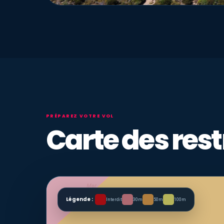
PRÉPAREZ VOTRE VOL
Carte des rest
Légende :
Interdit
30m
50m
100m