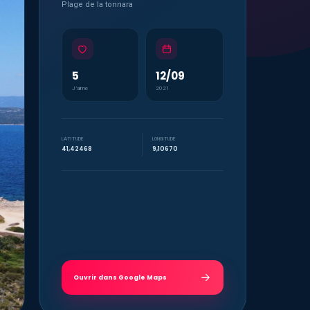
Plage de la tonnara
5
12/09
J’aime
2021
LATITUDE
LONGITUDE
41,42468
9,10670
Ouvrir dans Google Maps