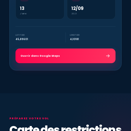
13
12/09
J’aime
2021
LATITUDE
LONGITUDE
45,89601
4,10181
Ouvrir dans Google Maps
PRÉPAREZ VOTRE VOL
Carte des restrictions