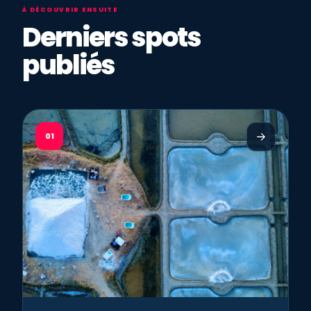
À DÉCOUVRIR ENSUITE
Derniers spots
publiés
01