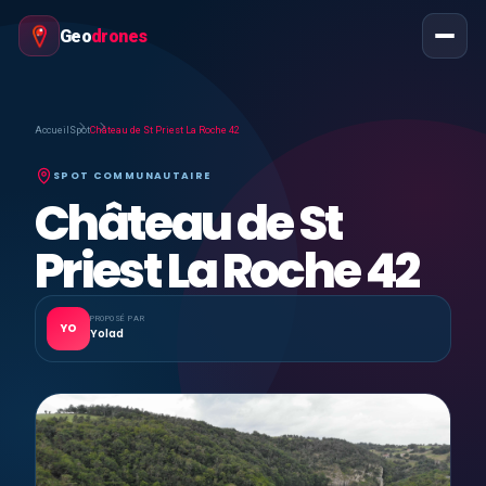
Geo
drones
Accueil
Spot
Château de St Priest La Roche 42
SPOT COMMUNAUTAIRE
Château de St
Priest La Roche 42
PROPOSÉ PAR
YO
Yolad