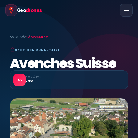
Geo
drones
Accueil
Spot
Avenches Suisse
SPOT COMMUNAUTAIRE
Avenches Suisse
PROPOSÉ PAR
YA
Yam