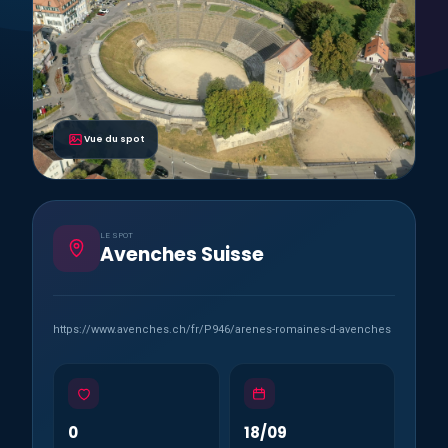
Vue du spot
LE SPOT
Avenches Suisse
https://www.avenches.ch/fr/P946/arenes-romaines-d-avenches
0
18/09