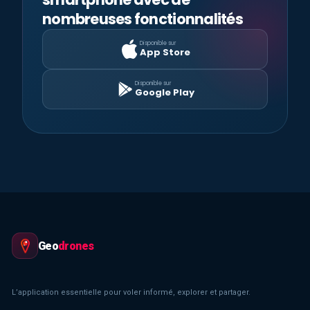
nombreuses fonctionnalités
Disponible sur
App Store
Disponible sur
Google Play
Geo
drones
L’application essentielle pour voler informé, explorer et partager.