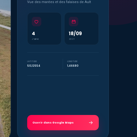
Vue des marées et des falaises de Ault
4
18/09
J’aime
2021
LATITUDE
LONGITUDE
50,12554
1,46680
Ouvrir dans Google Maps