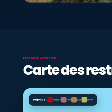
PRÉPAREZ VOTRE VOL
Carte des rest
Légende :
Interdit
30m
50m
100m