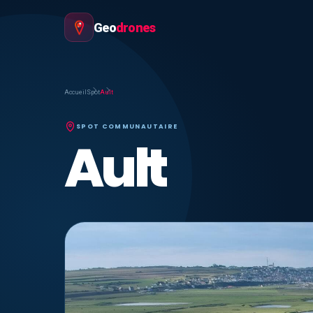
Geo
drones
Accueil
Spot
Ault
SPOT COMMUNAUTAIRE
Ault