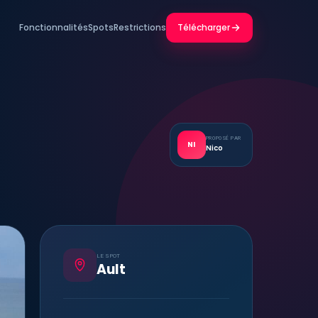
Fonctionnalités
Spots
Restrictions
Télécharger
PROPOSÉ PAR
NI
Nico
LE SPOT
Ault