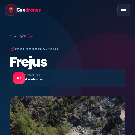
Geo
drones
Accueil
Spot
Frejus
SPOT COMMUNAUTAIRE
Frejus
PROPOSÉ PAR
GE
Geodrones