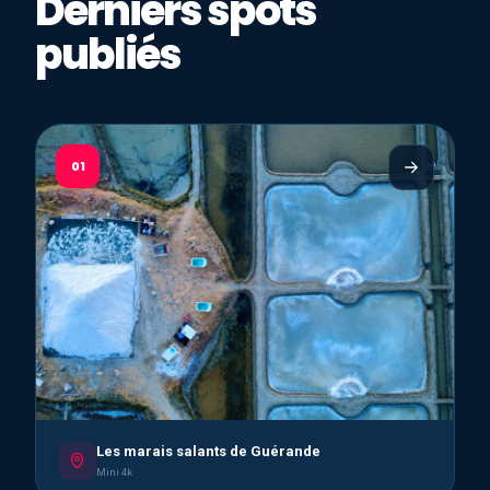
Derniers spots
publiés
01
Les marais salants de Guérande
Mini 4k