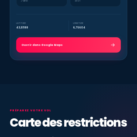
J’aime
2021
LATITUDE
LONGITUDE
43,51188
6,75604
Ouvrir dans Google Maps
PRÉPAREZ VOTRE VOL
Carte des restrictions