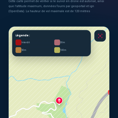
Cette carte permet de vérifier si le survol en drone est autorisé, ainsi
que l'altitude maximum, données fourni par geoportail et ign
(OpenData). La hauteur de vol maximale est de 120 mètres
Légende :
Interdit
30m
50m
100m