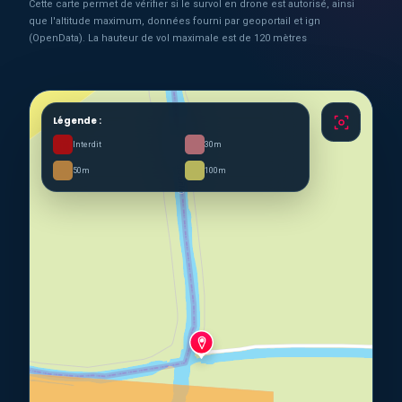
Cette carte permet de vérifier si le survol en drone est autorisé, ainsi
que l'altitude maximum, données fourni par geoportail et ign
(OpenData). La hauteur de vol maximale est de 120 mètres
Légende :
Interdit
30m
50m
100m