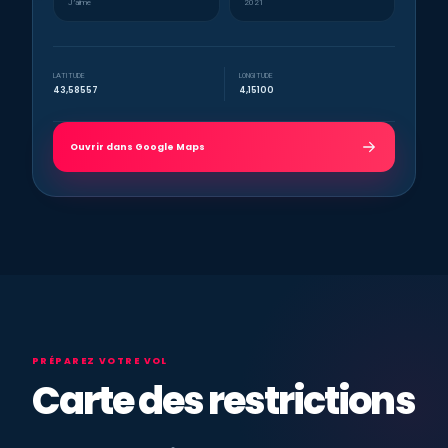
J’aime
2021
LATITUDE
LONGITUDE
43,58557
4,15100
Ouvrir dans Google Maps
PRÉPAREZ VOTRE VOL
Carte des restrictions