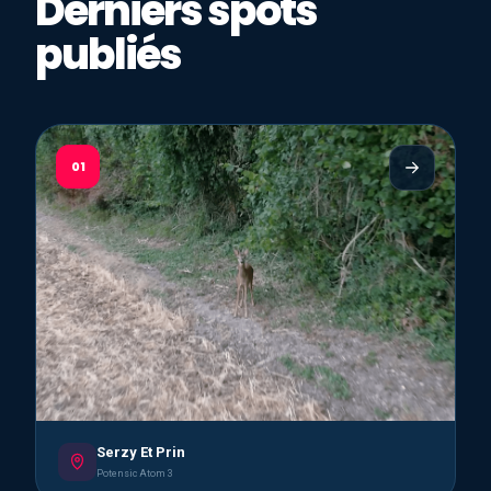
Derniers spots
publiés
01
Serzy Et Prin
Potensic Atom 3