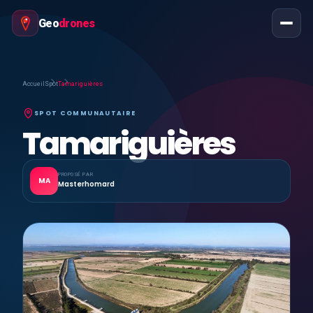
Geo
drones
Accueil
Spot
Tamariguières
SPOT COMMUNAUTAIRE
Tamariguières
PROPOSÉ PAR
MA
Masterhomard