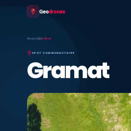
Geo
drones
Accueil
Spot
Gramat
SPOT COMMUNAUTAIRE
Gramat