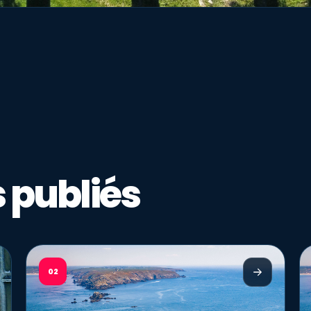
 publiés
02