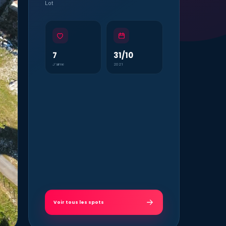
Lot
7
31/10
J’aime
2021
Voir tous les spots