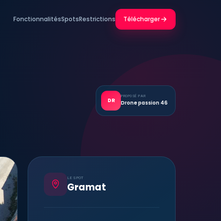
Fonctionnalités
Spots
Restrictions
Télécharger
PROPOSÉ PAR
DR
Drone passion 46
LE SPOT
Gramat