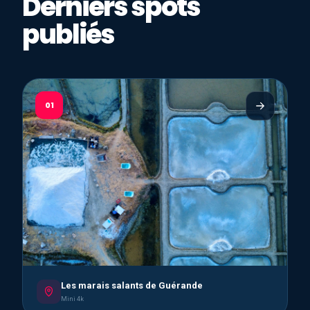
Derniers spots
publiés
01
Les marais salants de Guérande
Mini 4k