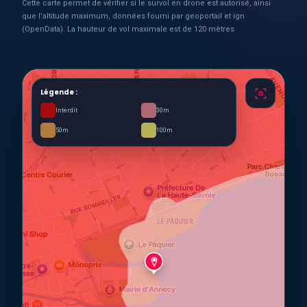
Cette carte permet de vérifier si le survol en drone est autorisé, ainsi
que l'altitude maximum, données fourni par geoportail et ign
(OpenData). La hauteur de vol maximale est de 120 mètres
Légende :
Interdit
30m
50m
100m