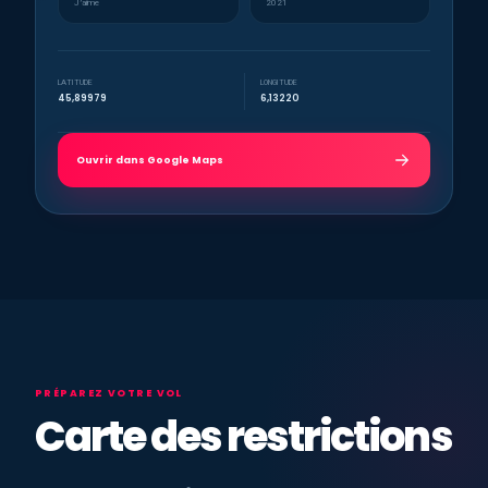
J’aime
2021
LATITUDE
LONGITUDE
45,89979
6,13220
Ouvrir dans Google Maps
PRÉPAREZ VOTRE VOL
Carte des restrictions