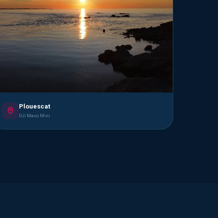
Plouescat
DJI Mavic Mini