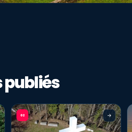
 publiés
02