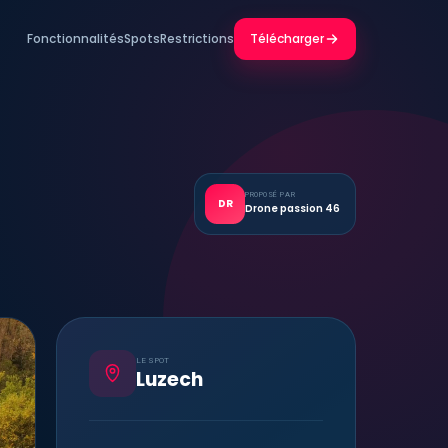
Fonctionnalités
Spots
Restrictions
Télécharger
PROPOSÉ PAR
DR
Drone passion 46
LE SPOT
Luzech