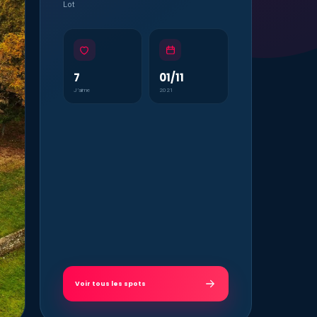
Lot
7
01/11
J’aime
2021
Voir tous les spots