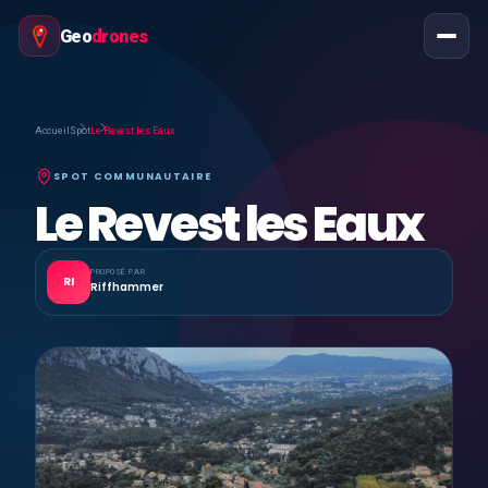
Geo
drones
Accueil
Spot
Le Revest les Eaux
SPOT COMMUNAUTAIRE
Le Revest les Eaux
PROPOSÉ PAR
RI
Riffhammer