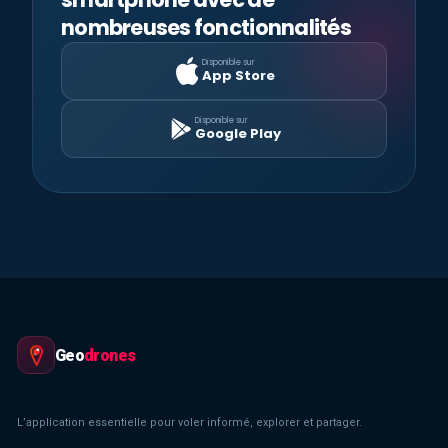
nombreuses fonctionnalités
Disponible sur
App Store
Disponible sur
Google Play
Geo
drones
L’application essentielle pour voler informé, explorer et partager.