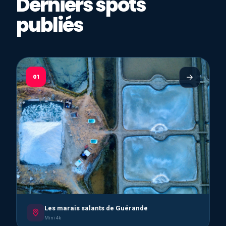
Derniers spots
publiés
01
Les marais salants de Guérande
Mini 4k