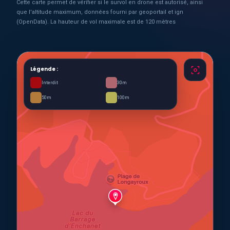
Cette carte permet de vérifier si le survol en drone est autorisé, ainsi
que l'altitude maximum, données fourni par geoportail et ign
(OpenData). La hauteur de vol maximale est de 120 mètres
Légende :
Interdit
30m
50m
100m