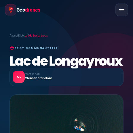
Geo
drones
Accueil
Spot
Lac de Longayroux
SPOT COMMUNAUTAIRE
Lac de Longayroux
PROPOSÉ PAR
CL
Clement random