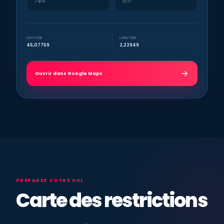
J’aime
2021
LATITUDE
LONGITUDE
45,07759
2,22949
Ouvrir dans Google Maps
PRÉPAREZ VOTRE VOL
Carte des restrictions