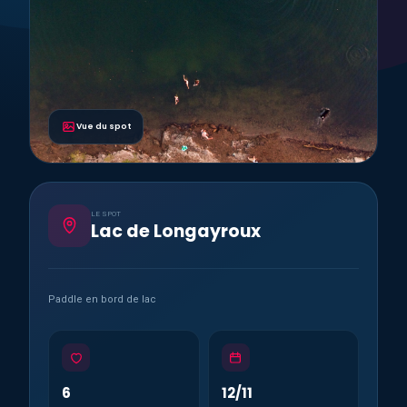
Vue du spot
LE SPOT
Lac de Longayroux
Paddle en bord de lac
6
12/11