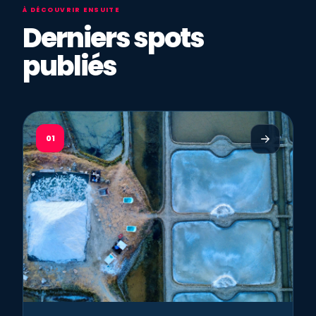
À DÉCOUVRIR ENSUITE
Derniers spots
publiés
01