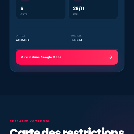
5
29/11
J’aime
2021
LATITUDE
LONGITUDE
49,35834
2,13234
Ouvrir dans Google Maps
PRÉPAREZ VOTRE VOL
Carte des restrictions