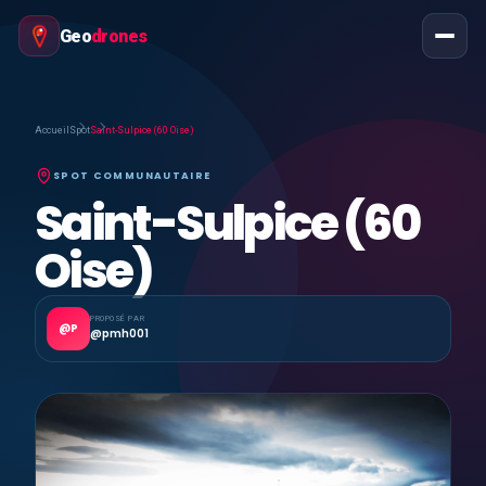
Geo
drones
Accueil
Spot
Saint-Sulpice (60 Oise)
SPOT COMMUNAUTAIRE
Saint-Sulpice (60
Oise)
PROPOSÉ PAR
@P
@pmh001