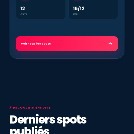
12
15/12
J’aime
2021
Voir tous les spots
À DÉCOUVRIR ENSUITE
Derniers spots
publiés