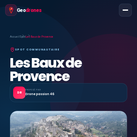
Geo
drones
Accueil
Spot
Les Baux de Provence
SPOT COMMUNAUTAIRE
Les Baux de
Provence
PROPOSÉ PAR
DR
Drone passion 46