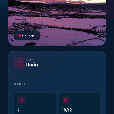
Vue du spot
LE SPOT
Llivia
Espagne
7
19/12