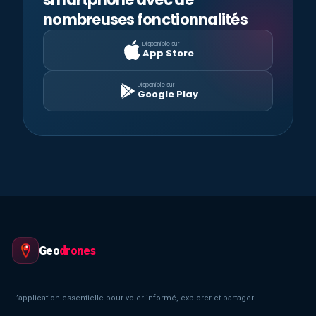
nombreuses fonctionnalités
Disponible sur
App Store
Disponible sur
Google Play
Geo
drones
L’application essentielle pour voler informé, explorer et partager.