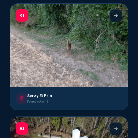
01
Serzy Et Prin
Potensic Atom 3
02