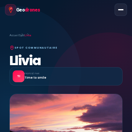
Geo
drones
Accueil
Spot
Llivia
SPOT COMMUNAUTAIRE
Llivia
PROPOSÉ PAR
TI
Time to smile