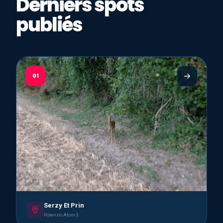
Derniers spots
publiés
01
Serzy Et Prin
Potensic Atom 3