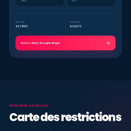
J’aime
2021
LATITUDE
LONGITUDE
42,79162
9,34473
Ouvrir dans Google Maps
PRÉPAREZ VOTRE VOL
Carte des restrictions