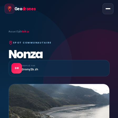
Geo
drones
Accueil
Spot
Nonza
SPOT COMMUNAUTAIRE
Nonza
PROPOSÉ PAR
DR
Drony2b.zh