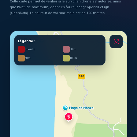
Cette carte permet de vérifier si le survol en drone est autorisé, ainsi
que l'altitude maximum, données fourni par geoportail et ign
(OpenData). La hauteur de vol maximale est de 120 mètres
Légende :
Interdit
30m
50m
100m