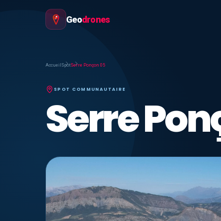
Geo
drones
Accueil
Spot
Serre Ponçon 05
SPOT COMMUNAUTAIRE
Serre Pon