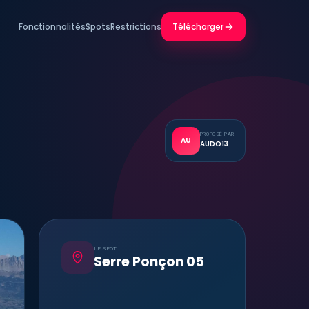
Fonctionnalités
Spots
Restrictions
Télécharger
PROPOSÉ PAR
AU
AUDO13
LE SPOT
Serre Ponçon 05