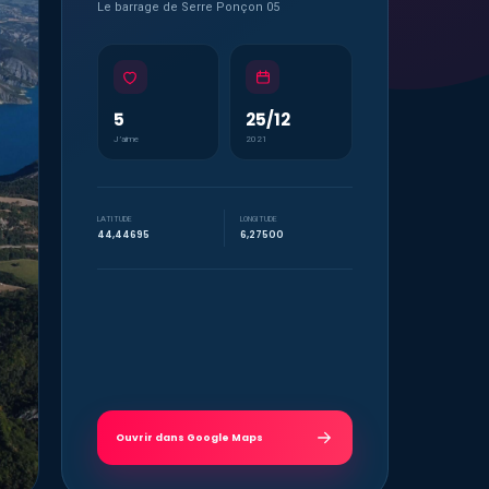
Le barrage de Serre Ponçon 05
5
25/12
J’aime
2021
LATITUDE
LONGITUDE
44,44695
6,27500
Ouvrir dans Google Maps