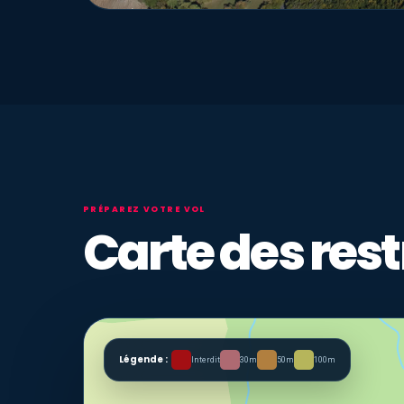
PRÉPAREZ VOTRE VOL
Carte des rest
Légende :
Interdit
30m
50m
100m