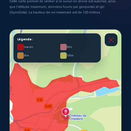
Cette carte permet de vérifier si le survol en drone est autorisé, ainsi
que l'altitude maximum, données fourni par geoportail et ign
(OpenData). La hauteur de vol maximale est de 120 mètres
Légende :
Interdit
30m
50m
100m