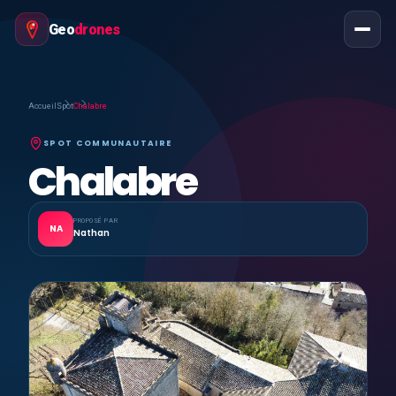
Geo
drones
Accueil
Spot
Chalabre
SPOT COMMUNAUTAIRE
Chalabre
PROPOSÉ PAR
NA
Nathan