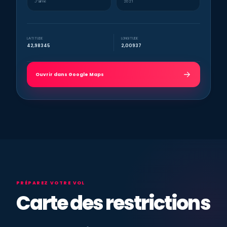
J’aime
2021
LATITUDE
LONGITUDE
42,98345
2,00937
Ouvrir dans Google Maps
PRÉPAREZ VOTRE VOL
Carte des restrictions