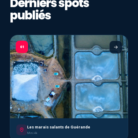
Derniers spots
publiés
01
Les marais salants de Guérande
Mini 4k