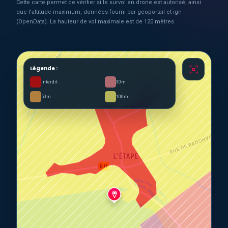
Cette carte permet de vérifier si le survol en drone est autorisé, ainsi
que l'altitude maximum, données fourni par geoportail et ign
(OpenData). La hauteur de vol maximale est de 120 mètres
Légende :
Interdit
30m
50m
100m