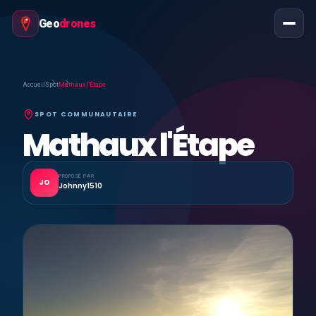
Geo
drones
Accueil
Spot
Mathaux l'Étape
SPOT COMMUNAUTAIRE
Mathaux l'Étape
PROPOSÉ PAR
JO
Johnny1510