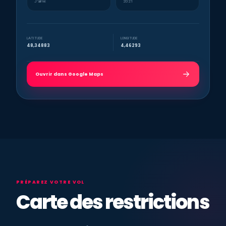
J’aime
2021
LATITUDE
LONGITUDE
48,34883
4,46293
Ouvrir dans Google Maps
PRÉPAREZ VOTRE VOL
Carte des restrictions