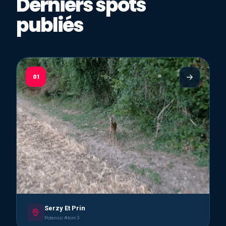
Derniers spots
publiés
01
Serzy Et Prin
Potensic Atom 3