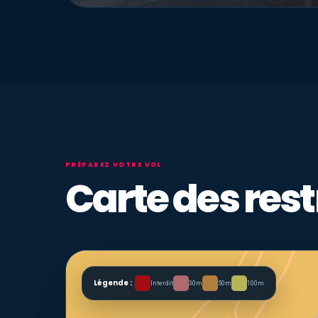
PRÉPAREZ VOTRE VOL
Carte des rest
Légende :
Interdit
30m
50m
100m