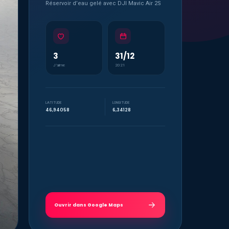
Réservoir d’eau gelé avec DJI Mavic Air 2S
3
31/12
J’aime
2021
LATITUDE
LONGITUDE
46,94058
6,34128
Ouvrir dans Google Maps