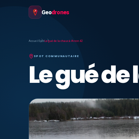
Geo
drones
Accueil
Spot
Le gué de la chaux à Arcon 42
SPOT COMMUNAUTAIRE
Le gué de 