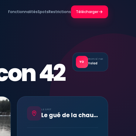
Fonctionnalités
Spots
Restrictions
Télécharger
rcon 42
PROPOSÉ PAR
YO
Yolad
LE SPOT
Le gué de la chaux à Arcon 42