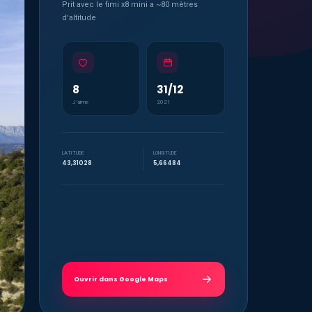
Prit avec le fimi x8 mini a ~80 mètres
d'altitude
8
31/12
J’aime
2021
LATITUDE
LONGITUDE
43,31028
5,66484
Ouvrir dans Google Maps