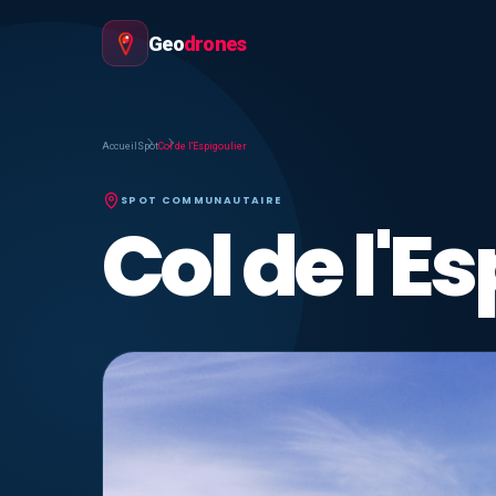
Geo
drones
Accueil
Spot
Col de l'Espigoulier
SPOT COMMUNAUTAIRE
Col de l'E