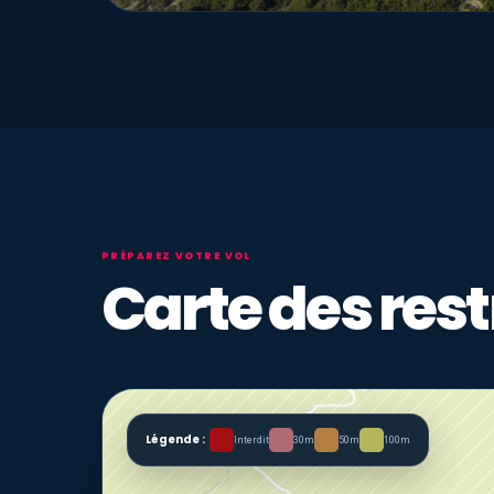
PRÉPAREZ VOTRE VOL
Carte des rest
Légende :
Interdit
30m
50m
100m