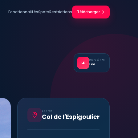
Fonctionnalités
Spots
Restrictions
Télécharger
PROPOSÉ PAR
LE
Leo
LE SPOT
Col de l'Espigoulier