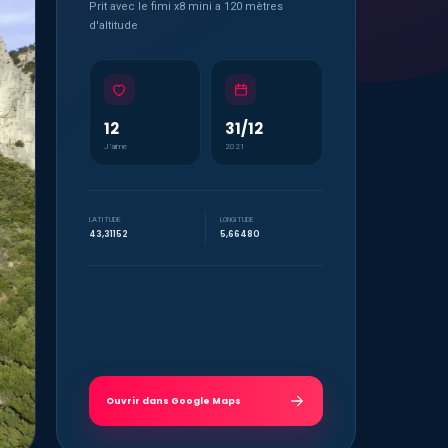
Prit avec le fimi x8 mini a 120 mètres
d'altitude
12
31/12
J’aime
2021
LATITUDE
LONGITUDE
43,31152
5,66480
Ouvrir dans Google Maps