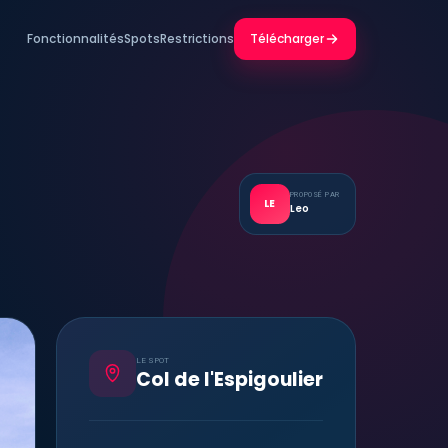
Fonctionnalités
Spots
Restrictions
Télécharger
PROPOSÉ PAR
LE
Leo
LE SPOT
Col de l'Espigoulier