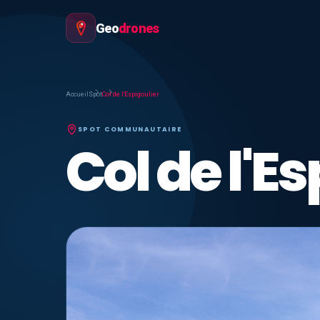
Geo
drones
Accueil
Spot
Col de l'Espigoulier
SPOT COMMUNAUTAIRE
Col de l'E