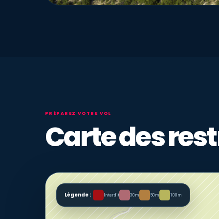
PRÉPAREZ VOTRE VOL
Carte des rest
Légende :
Interdit
30m
50m
100m