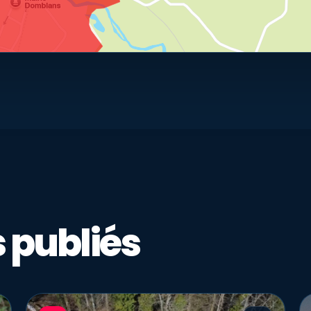
 publiés