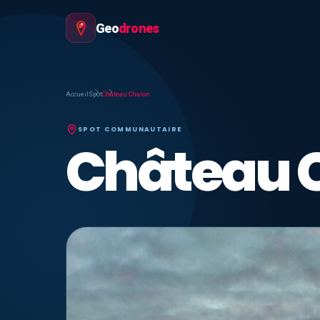
Geo
drones
Accueil
Spot
Château Chalon
SPOT COMMUNAUTAIRE
Château 