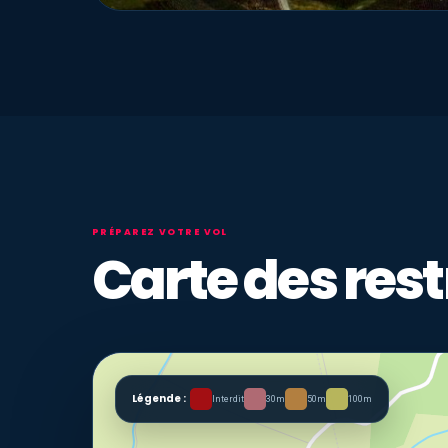
PRÉPAREZ VOTRE VOL
Carte des rest
Légende :
Interdit
30m
50m
100m