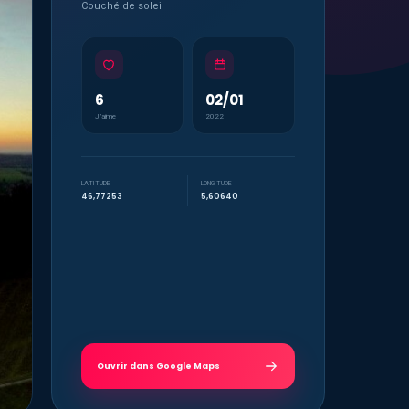
Couché de soleil
6
02/01
J’aime
2022
LATITUDE
LONGITUDE
46,77253
5,60640
Ouvrir dans Google Maps