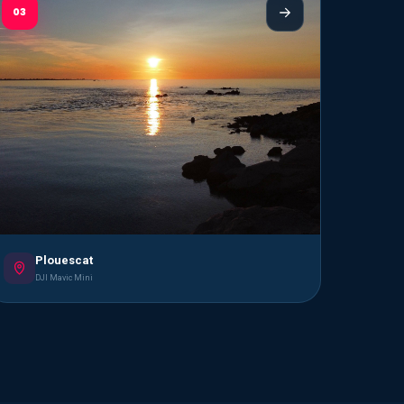
03
Plouescat
DJI Mavic Mini