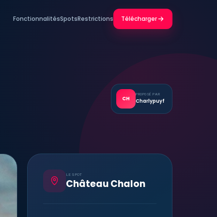
Fonctionnalités
Spots
Restrictions
Télécharger
PROPOSÉ PAR
CH
Charlypuyf
LE SPOT
Château Chalon