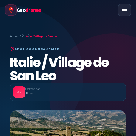
Geo
drones
Accueil
Spot
Italie / Village de San Leo
SPOT COMMUNAUTAIRE
Italie / Village de
San Leo
PROPOSÉ PAR
AL
Alfio