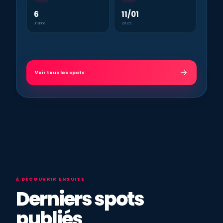
6
11/01
J’aime
2022
Voir tous les spots
À DÉCOUVRIR ENSUITE
Derniers spots
publiés