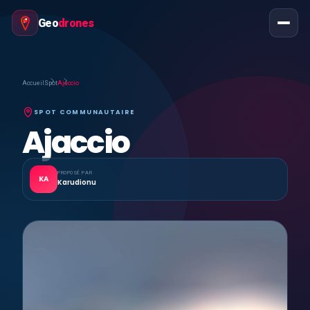
Geo
drones
Accueil
Spot
Ajaccio
SPOT COMMUNAUTAIRE
Ajaccio
PROPOSÉ PAR
KA
Karudionu