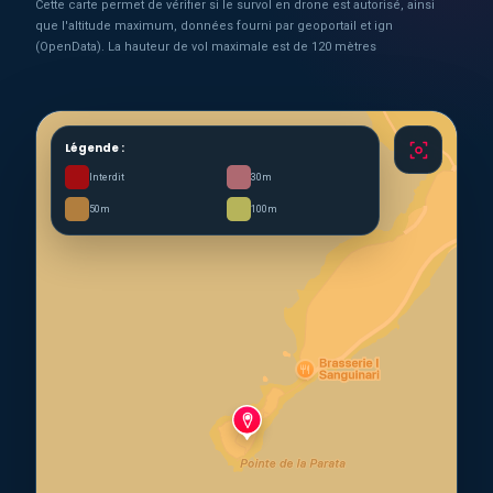
Cette carte permet de vérifier si le survol en drone est autorisé, ainsi
que l'altitude maximum, données fourni par geoportail et ign
(OpenData). La hauteur de vol maximale est de 120 mètres
Légende :
Interdit
30m
50m
100m