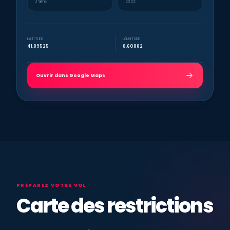
J’aime
2022
LATITUDE
LONGITUDE
41,89525
8,60882
Ouvrir dans Google Maps
PRÉPAREZ VOTRE VOL
Carte des restrictions