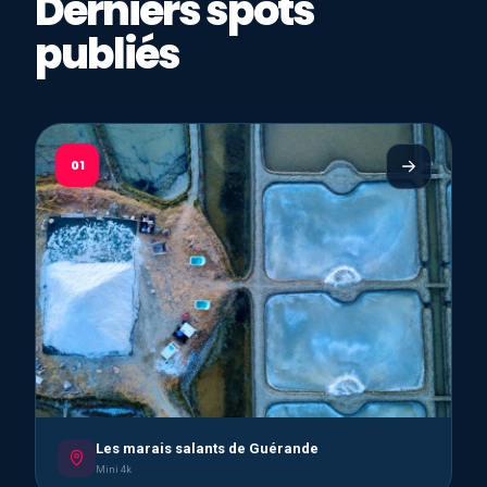
Derniers spots
publiés
01
Les marais salants de Guérande
Mini 4k