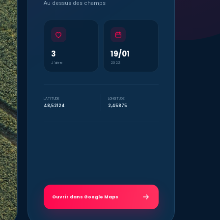
Au dessus des champs
3
19/01
J’aime
2022
LATITUDE
LONGITUDE
48,52124
2,45875
Ouvrir dans Google Maps