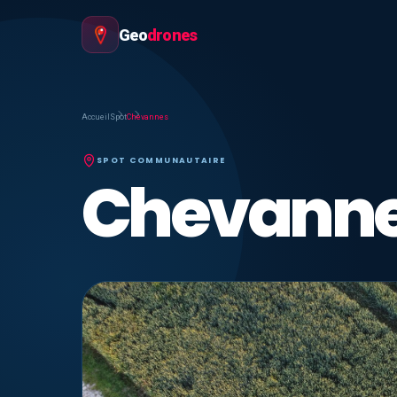
Geo
drones
Accueil
Spot
Chevannes
SPOT COMMUNAUTAIRE
Chevann