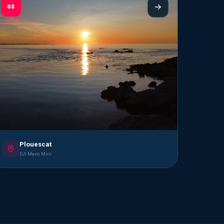
03
Plouescat
DJI Mavic Mini