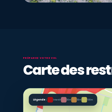
PRÉPAREZ VOTRE VOL
Carte des rest
Légende :
Interdit
30m
50m
100m