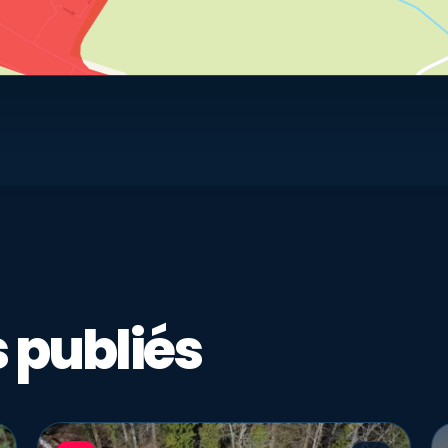
 publiés