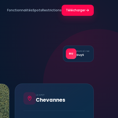
Fonctionnalités
Spots
Restrictions
Télécharger
PROPOSÉ PAR
GU
GuyS
LE SPOT
Chevannes