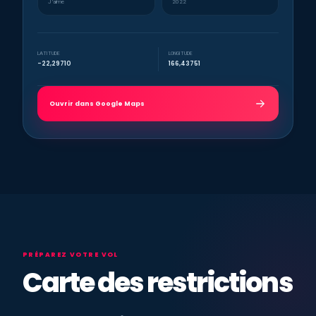
J’aime
2022
LATITUDE
LONGITUDE
-22,29710
166,43751
Ouvrir dans Google Maps
PRÉPAREZ VOTRE VOL
Carte des restrictions