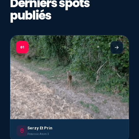
Derniers spots
publiés
01
Serzy Et Prin
Potensic Atom 3