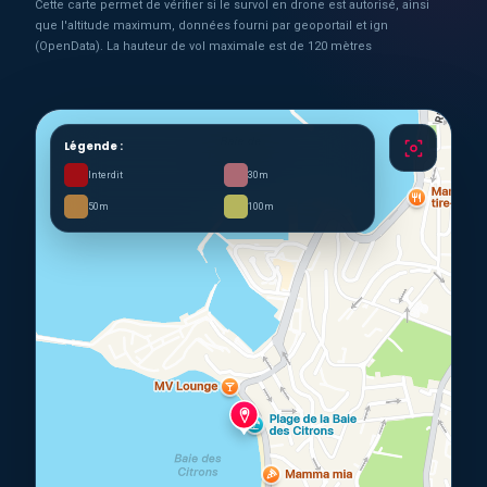
Cette carte permet de vérifier si le survol en drone est autorisé, ainsi
que l'altitude maximum, données fourni par geoportail et ign
(OpenData). La hauteur de vol maximale est de 120 mètres
Légende :
Interdit
30m
50m
100m