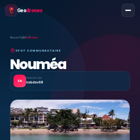
Geo
drones
Accueil
Spot
Nouméa
SPOT COMMUNAUTAIRE
Nouméa
PROPOSÉ PAR
SA
Sabdav68