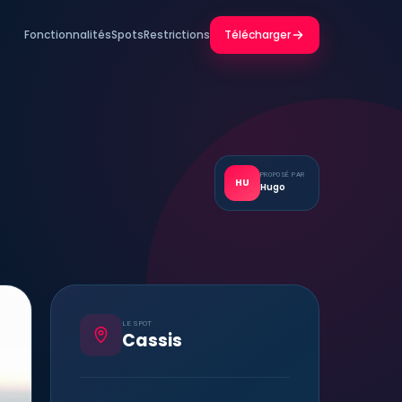
Fonctionnalités
Spots
Restrictions
Télécharger
PROPOSÉ PAR
HU
Hugo
LE SPOT
Cassis