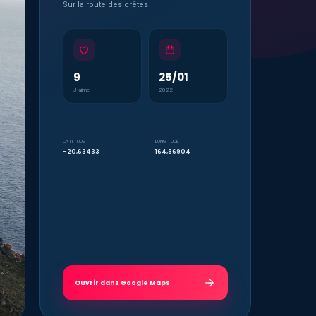
Sur la route des crêtes
9
25/01
J’aime
2022
LATITUDE
LONGITUDE
-20,63433
164,86904
Ouvrir dans Google Maps