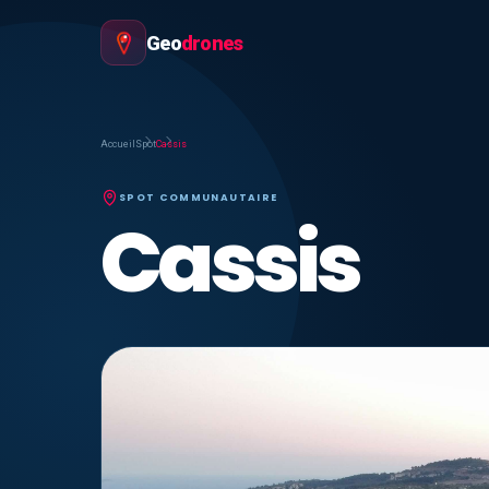
Geo
drones
Accueil
Spot
Cassis
SPOT COMMUNAUTAIRE
Cassis