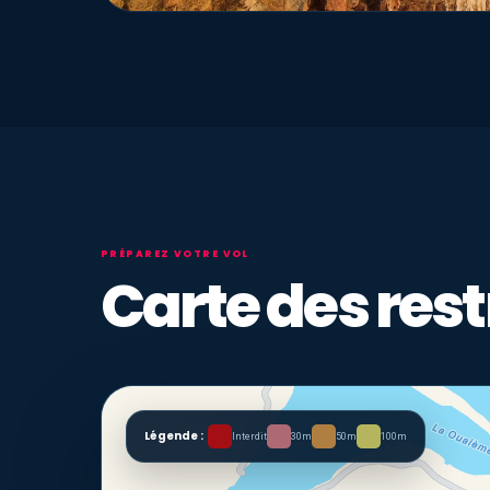
PRÉPAREZ VOTRE VOL
Carte des rest
Légende :
Interdit
30m
50m
100m