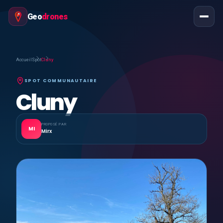
Geo
drones
Accueil
Spot
Cluny
SPOT COMMUNAUTAIRE
Cluny
PROPOSÉ PAR
MI
Mirx