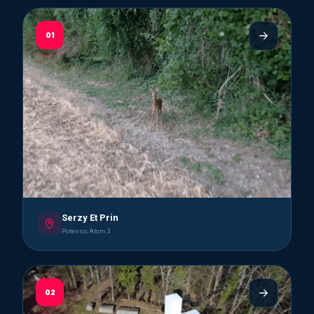
01
Serzy Et Prin
Potensic Atom 3
02