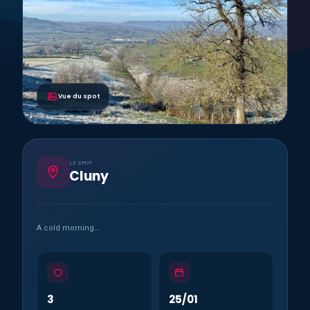
Vue du spot
LE SPOT
Cluny
A cold morning…
3
25/01