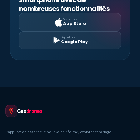
nombreuses fonctionnalités
Disponible sur
App Store
Disponible sur
Google Play
Geo
drones
L’application essentielle pour voler informé, explorer et partager.