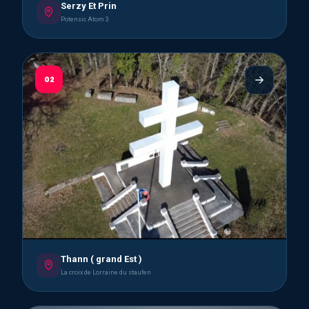
Serzy Et Prin
Potensic Atom 3
02
Thann ( grand Est )
La croix de Lorraine du staufen