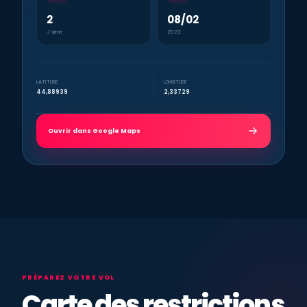
2
08/02
J’aime
2022
LATITUDE
LONGITUDE
44,88939
2,33729
Ouvrir dans Google Maps
PRÉPAREZ VOTRE VOL
Carte des restrictions