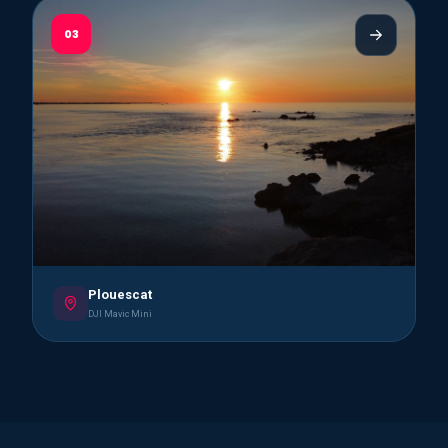
03
Plouescat
DJI Mavic Mini