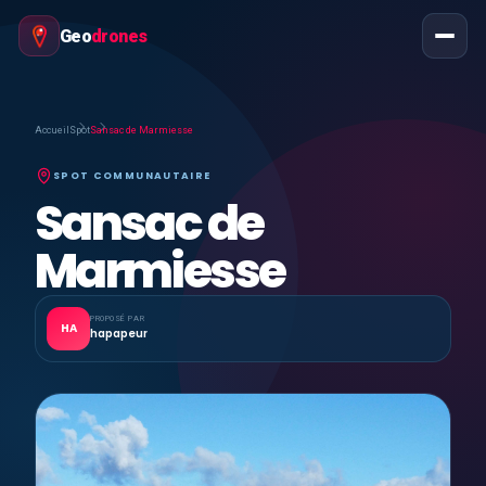
Geo
drones
Accueil
Spot
Sansac de Marmiesse
SPOT COMMUNAUTAIRE
Sansac de
Marmiesse
PROPOSÉ PAR
HA
hapapeur