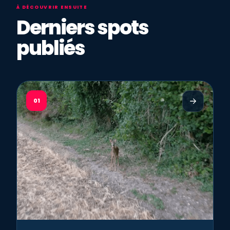
À DÉCOUVRIR ENSUITE
Derniers spots
publiés
01