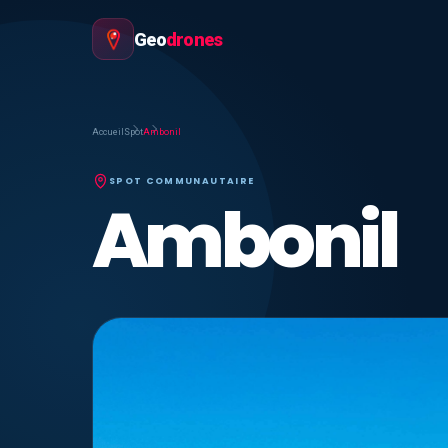
Geo
drones
Accueil
Spot
Ambonil
SPOT COMMUNAUTAIRE
Ambonil