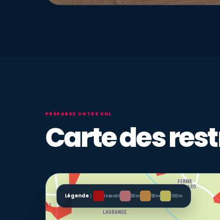
PRÉPAREZ VOTRE VOL
Carte des rest
Légende :
Interdit
30m
50m
100m