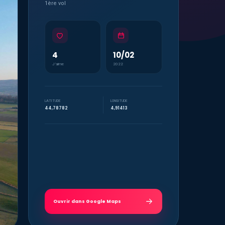
1ère vol
4
10/02
J’aime
2022
LATITUDE
LONGITUDE
44,78782
4,91413
Ouvrir dans Google Maps