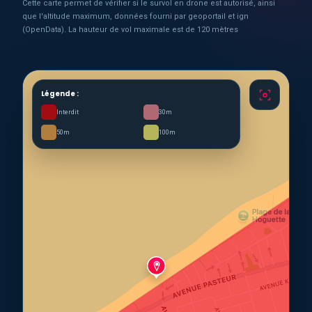
Cette carte permet de vérifier si le survol en drone est autorisé, ainsi
que l'altitude maximum, données fourni par geoportail et ign
(OpenData). La hauteur de vol maximale est de 120 mètres
Légende :
Interdit
30m
50m
100m