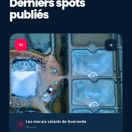
Derniers spots
publiés
01
Les marais salants de Guérande
Mini 4k