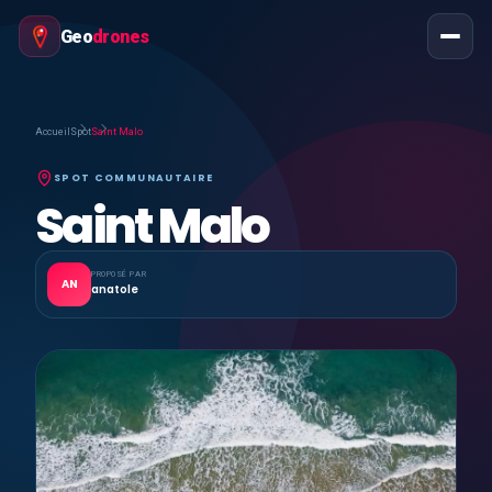
Geo
drones
Accueil
Spot
Saint Malo
SPOT COMMUNAUTAIRE
Saint Malo
PROPOSÉ PAR
AN
anatole