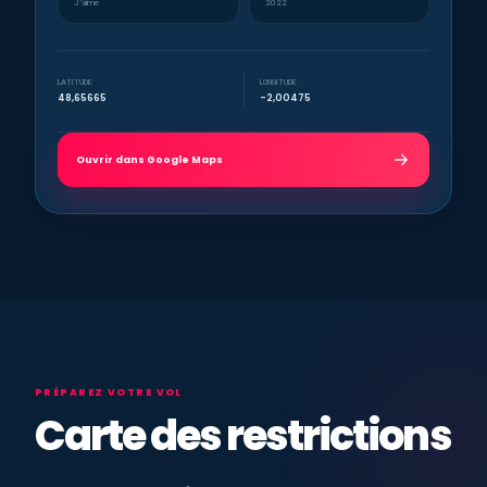
J’aime
2022
LATITUDE
LONGITUDE
48,65665
-2,00475
Ouvrir dans Google Maps
PRÉPAREZ VOTRE VOL
Carte des restrictions