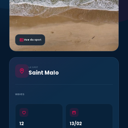
Vue du spot
LE SPOT
Saint Malo
waves
12
13/02