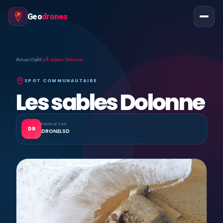
Geo
drones
Accueil
Spot
Les sables Dolonne
SPOT COMMUNAUTAIRE
Les sables Dolonne
PROPOSÉ PAR
DR
DRONELSD