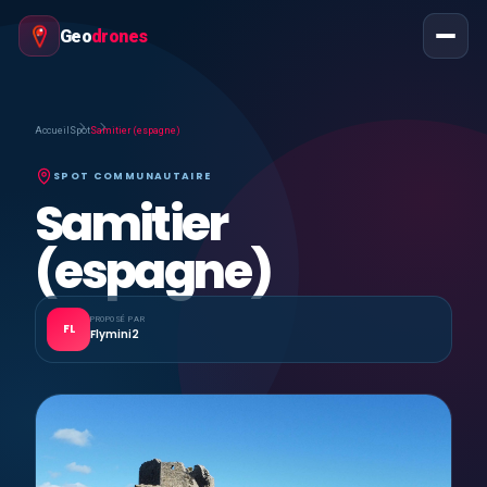
Geo
drones
Accueil
Spot
Samitier (espagne)
SPOT COMMUNAUTAIRE
Samitier
(espagne)
PROPOSÉ PAR
FL
Flymini2