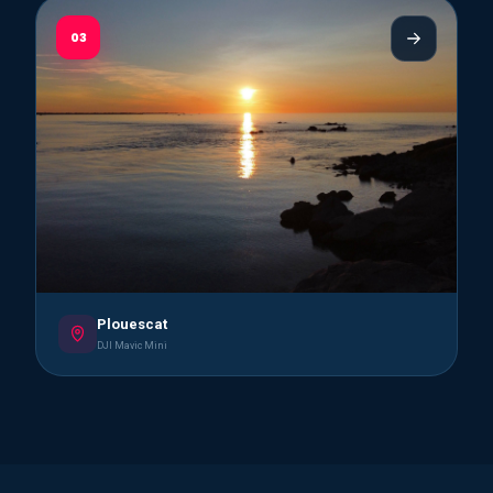
03
Plouescat
DJI Mavic Mini