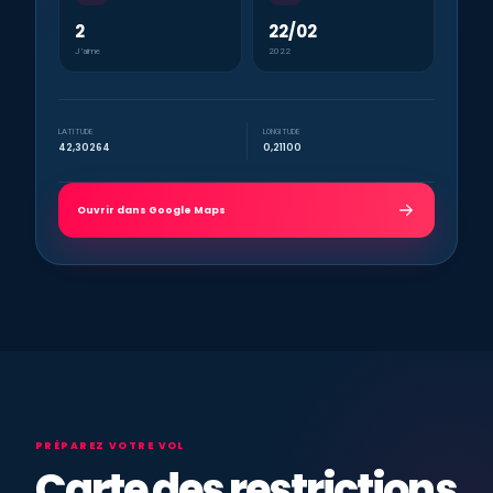
2
22/02
J’aime
2022
LATITUDE
LONGITUDE
42,30264
0,21100
Ouvrir dans Google Maps
PRÉPAREZ VOTRE VOL
Carte des restrictions