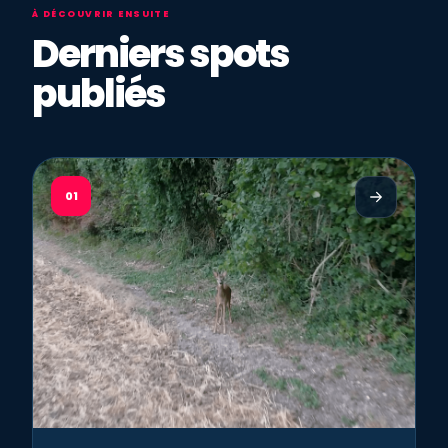
À DÉCOUVRIR ENSUITE
Derniers spots
publiés
01