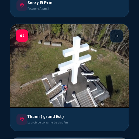
Serzy Et Prin
Potensic Atom 3
02
Thann ( grand Est )
La croix de Lorraine du staufen