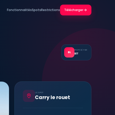
Fonctionnalités
Spots
Restrictions
Télécharger
PROPOSÉ PAR
BL
Blf
LE SPOT
Carry le rouet