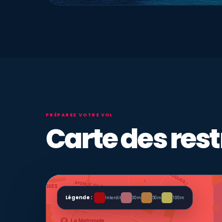
PRÉPAREZ VOTRE VOL
Carte des rest
Légende :
Interdit
30m
50m
100m