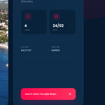
Côte bleu
4
24/02
J’aime
2022
LATITUDE
LONGITUDE
43,27727
5,61932
Ouvrir dans Google Maps