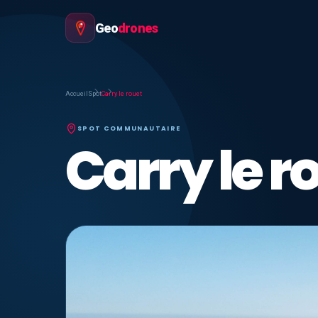
Geo
drones
Accueil
Spot
Carry le rouet
SPOT COMMUNAUTAIRE
Carry le r