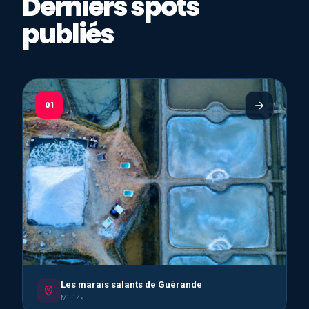
Derniers spots
publiés
01
Les marais salants de Guérande
Mini 4k