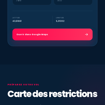
J’aime
2022
LATITUDE
LONGITUDE
43,51661
5,31302
Ouvrir dans Google Maps
PRÉPAREZ VOTRE VOL
Carte des restrictions