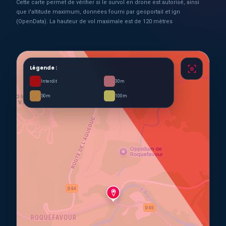
Cette carte permet de vérifier si le survol en drone est autorisé, ainsi
que l'altitude maximum, données fourni par geoportail et ign
(OpenData). La hauteur de vol maximale est de 120 mètres
Légende :
Interdit
30m
50m
100m