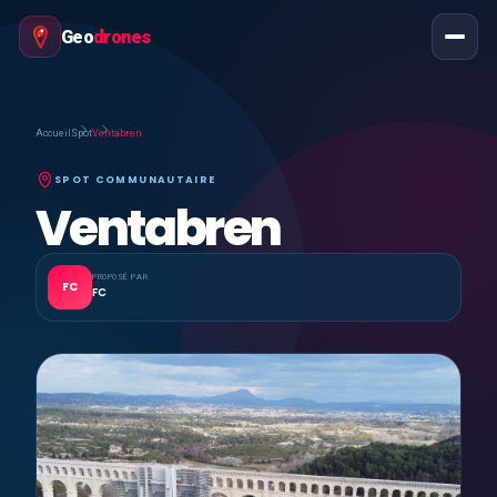
Geo
drones
Accueil
Spot
Ventabren
SPOT COMMUNAUTAIRE
Ventabren
PROPOSÉ PAR
FC
FC