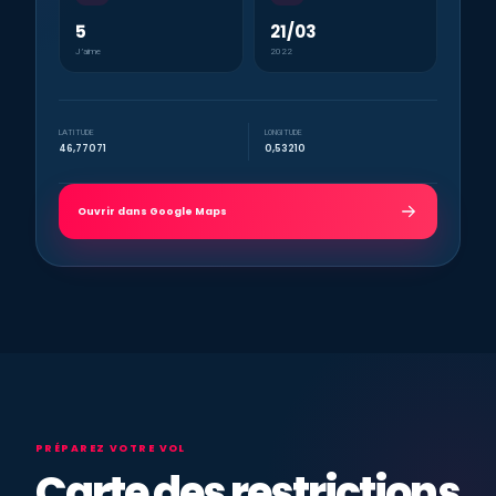
5
21/03
J’aime
2022
LATITUDE
LONGITUDE
46,77071
0,53210
Ouvrir dans Google Maps
PRÉPAREZ VOTRE VOL
Carte des restrictions