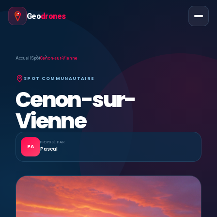
Geo
drones
Accueil
Spot
Cenon-sur-Vienne
SPOT COMMUNAUTAIRE
Cenon-sur-
Vienne
PROPOSÉ PAR
PA
Pascal