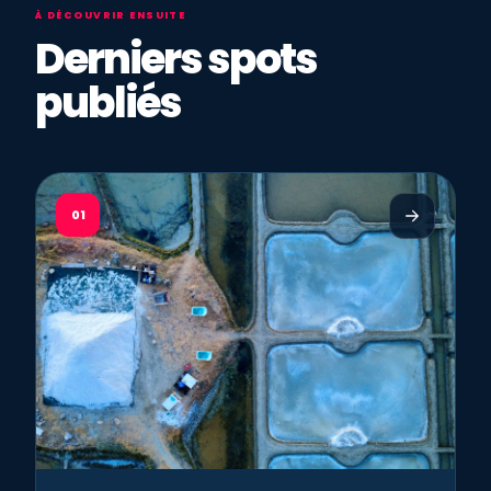
À DÉCOUVRIR ENSUITE
Derniers spots
publiés
01