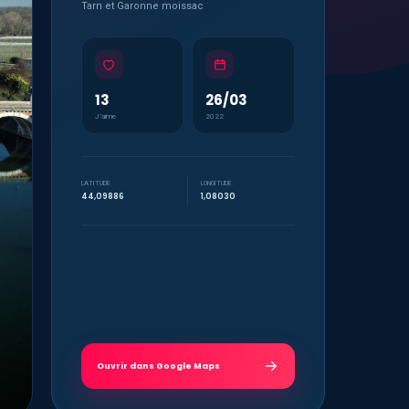
Tarn et Garonne moissac
13
26/03
J’aime
2022
LATITUDE
LONGITUDE
44,09886
1,08030
Ouvrir dans Google Maps