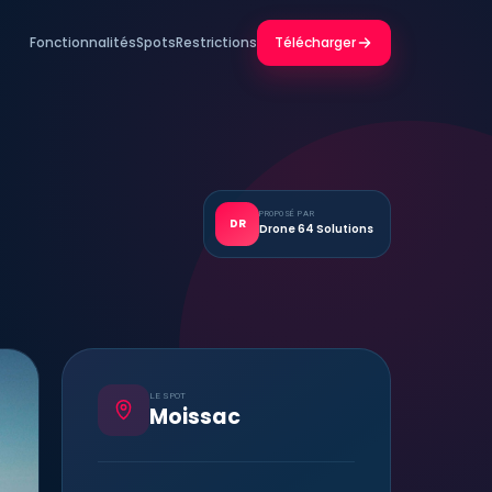
Fonctionnalités
Spots
Restrictions
Télécharger
PROPOSÉ PAR
DR
Drone 64 Solutions
LE SPOT
Moissac