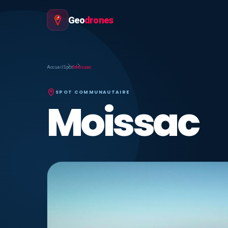
Geo
drones
Accueil
Spot
Moissac
SPOT COMMUNAUTAIRE
Moissac