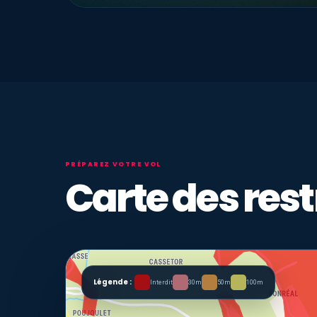
PRÉPAREZ VOTRE VOL
Carte des rest
Légende :
Interdit
30m
50m
100m