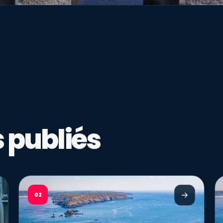
 publiés
02