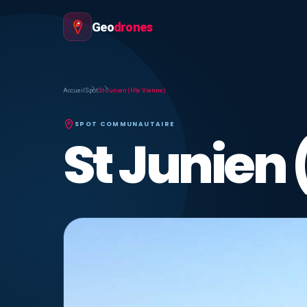
Geo
drones
Accueil
Spot
St Junien (Hte Vienne)
SPOT COMMUNAUTAIRE
St Junien 