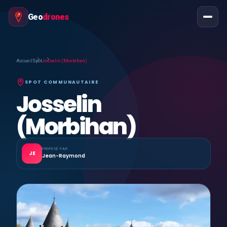
Geo
drones
Accueil
Spot
Josselin (Morbihan)
SPOT COMMUNAUTAIRE
Josselin
(Morbihan)
PROPOSÉ PAR
JE
Jean-Raymond