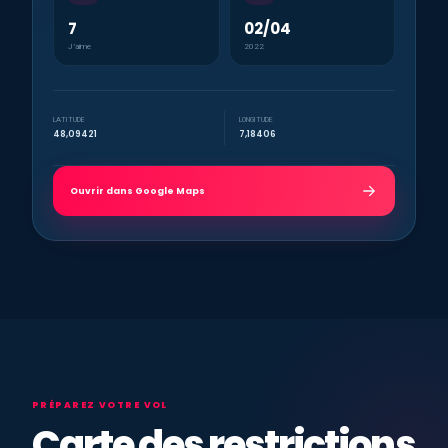
7
02/04
J’aime
2022
LATITUDE
LONGITUDE
48,09421
7,18406
Ouvrir dans Google Maps
PRÉPAREZ VOTRE VOL
Carte des restrictions