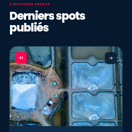
À DÉCOUVRIR ENSUITE
Derniers spots
publiés
01