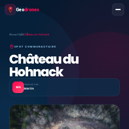
Geo
drones
Accueil
Spot
Château du Hohnack
SPOT COMMUNAUTAIRE
Château du
Hohnack
PROPOSÉ PAR
MA
Martin