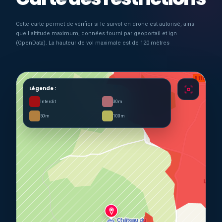
Cette carte permet de vérifier si le survol en drone est autorisé, ainsi
que l'altitude maximum, données fourni par geoportail et ign
(OpenData). La hauteur de vol maximale est de 120 mètres
Légende :
Interdit
30m
50m
100m