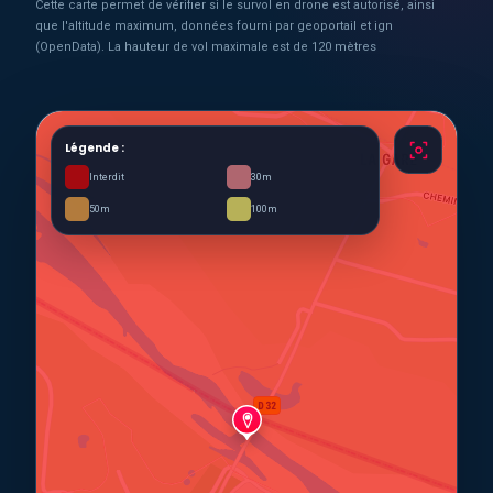
Cette carte permet de vérifier si le survol en drone est autorisé, ainsi
que l'altitude maximum, données fourni par geoportail et ign
(OpenData). La hauteur de vol maximale est de 120 mètres
Légende :
Interdit
30m
50m
100m