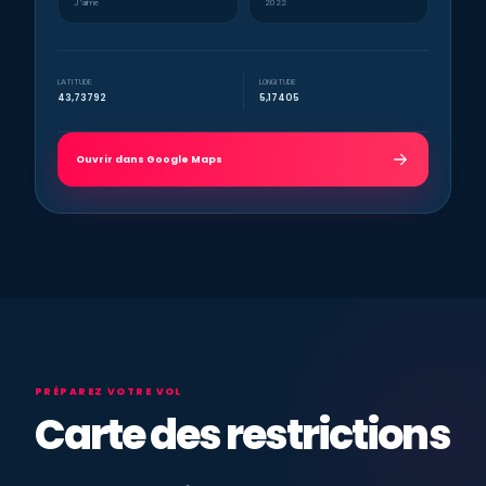
J’aime
2022
LATITUDE
LONGITUDE
43,73792
5,17405
Ouvrir dans Google Maps
PRÉPAREZ VOTRE VOL
Carte des restrictions