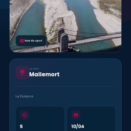
Vue du spot
LE SPOT
Mallemort
La Durance
5
10/04