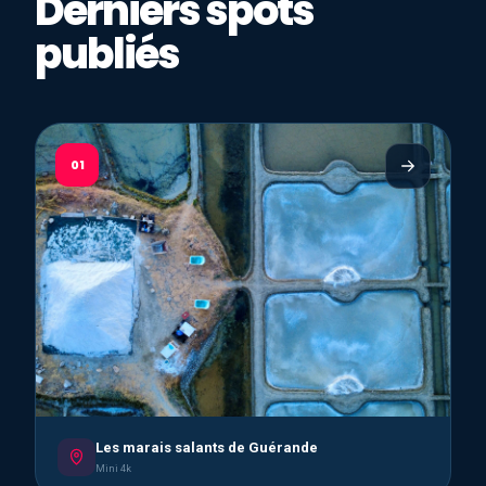
Derniers spots
publiés
01
Les marais salants de Guérande
Mini 4k