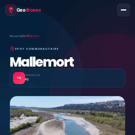
Geo
drones
Accueil
Spot
Mallemort
SPOT COMMUNAUTAIRE
Mallemort
PROPOSÉ PAR
FC
FC