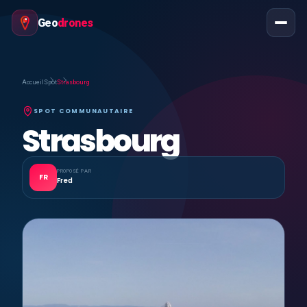
Geo
drones
Accueil
Spot
Strasbourg
SPOT COMMUNAUTAIRE
Strasbourg
PROPOSÉ PAR
FR
Fred