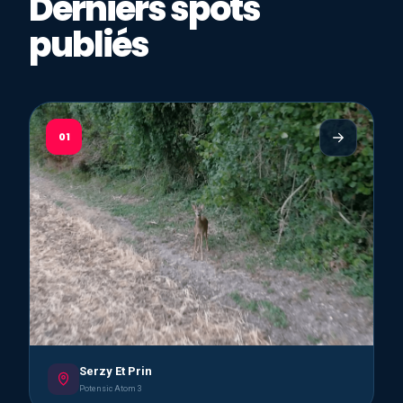
Derniers spots
publiés
01
Serzy Et Prin
Potensic Atom 3