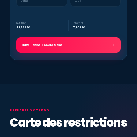
J’aime
2022
LATITUDE
LONGITUDE
48,56920
7,80380
Ouvrir dans Google Maps
PRÉPAREZ VOTRE VOL
Carte des restrictions