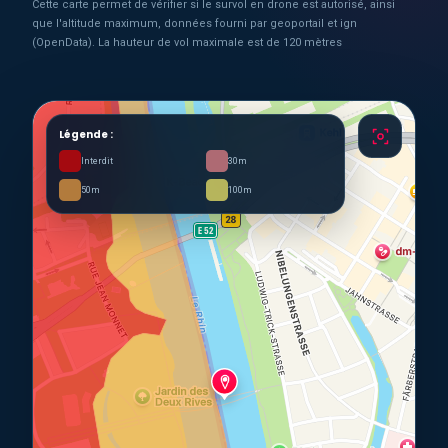
Cette carte permet de vérifier si le survol en drone est autorisé, ainsi
que l'altitude maximum, données fourni par geoportail et ign
(OpenData). La hauteur de vol maximale est de 120 mètres
Légende :
Interdit
30m
50m
100m