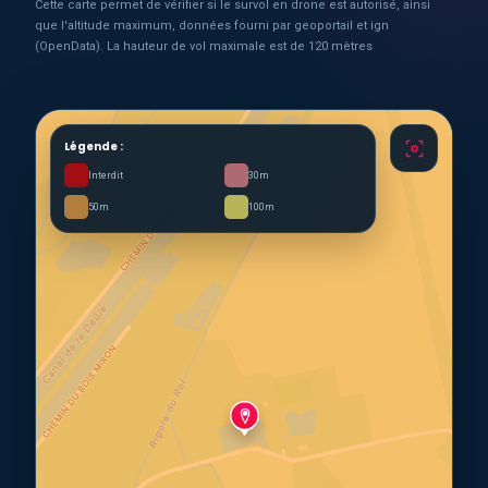
Cette carte permet de vérifier si le survol en drone est autorisé, ainsi
que l'altitude maximum, données fourni par geoportail et ign
(OpenData). La hauteur de vol maximale est de 120 mètres
Légende :
Interdit
30m
50m
100m