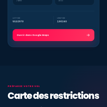
J’aime
2022
LATITUDE
LONGITUDE
50,52970
2,90240
Ouvrir dans Google Maps
PRÉPAREZ VOTRE VOL
Carte des restrictions