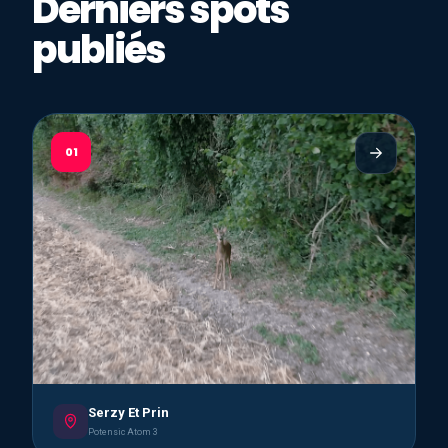
Derniers spots
publiés
01
Serzy Et Prin
Potensic Atom 3