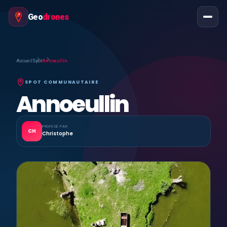
Geo
drones
Accueil
Spot
Annoeullin
SPOT COMMUNAUTAIRE
Annoeullin
PROPOSÉ PAR
CH
Christophe