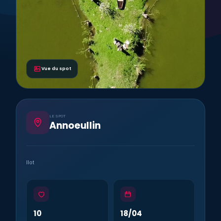
Vue du spot
LE SPOT
Annoeullin
Ilot
10
18/04