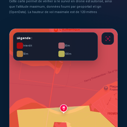
Cette carte permet de vérifier si le survol en drone est autorisé, ainsi
que l'altitude maximum, données fourni par geoportail et ign
(OpenData). La hauteur de vol maximale est de 120 mètres
Légende :
Interdit
30m
50m
100m