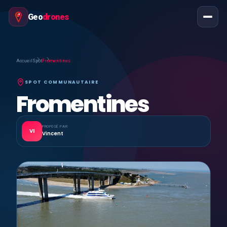
Geo
drones
Accueil
Spot
Fromentines
SPOT COMMUNAUTAIRE
Fromentines
PROPOSÉ PAR
VI
Vincent