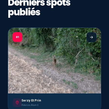
Derniers spots
publiés
01
Serzy Et Prin
Potensic Atom 3