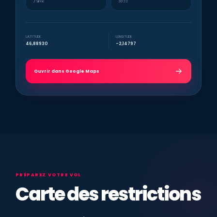
J’aime
2022
LATITUDE
LONGITUDE
46,88930
-2,14797
Ouvrir dans Google Maps
PRÉPAREZ VOTRE VOL
Carte des restrictions