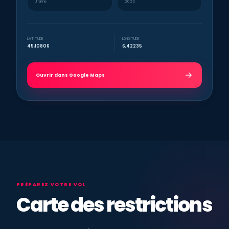
J’aime
2022
LATITUDE
LONGITUDE
45,10806
6,42235
Ouvrir dans Google Maps
PRÉPAREZ VOTRE VOL
Carte des restrictions