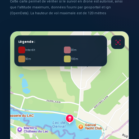
Cette carte permet de vérifier si le survol en drone est autorisé, ainsi
que l'altitude maximum, données fourni par geoportail et ign
(OpenData). La hauteur de vol maximale est de 120 mètres
Légende :
Interdit
30m
50m
100m