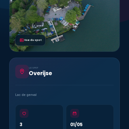
Vue du spot
LE SPOT
Overijse
Lac de genval
3
01/05