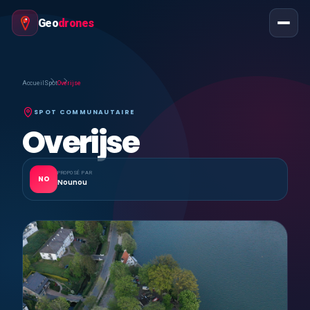
Geo
drones
Accueil
Spot
Overijse
SPOT COMMUNAUTAIRE
Overijse
PROPOSÉ PAR
NO
Nounou