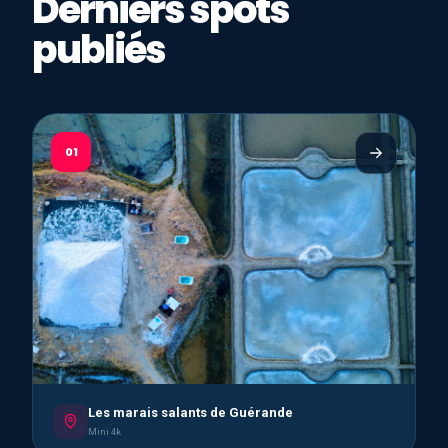
Derniers spots
publiés
01
Les marais salants de Guérande
Mini 4k