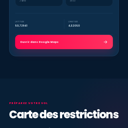
J’aime
2022
LATITUDE
LONGITUDE
50,72941
4,52050
Ouvrir dans Google Maps
PRÉPAREZ VOTRE VOL
Carte des restrictions