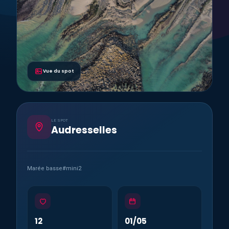
Vue du spot
LE SPOT
Audresselles
Marée basse#mini2
12
01/05