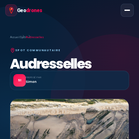
Geo
drones
Accueil
Spot
Audresselles
SPOT COMMUNAUTAIRE
Audresselles
PROPOSÉ PAR
SI
Simon