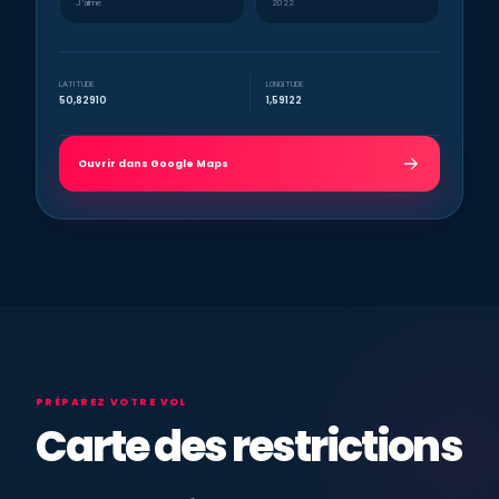
J’aime
2022
LATITUDE
LONGITUDE
50,82910
1,59122
Ouvrir dans Google Maps
PRÉPAREZ VOTRE VOL
Carte des restrictions