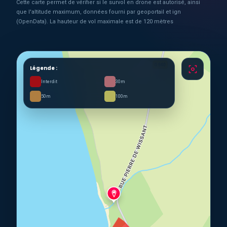
Cette carte permet de vérifier si le survol en drone est autorisé, ainsi
que l'altitude maximum, données fourni par geoportail et ign
(OpenData). La hauteur de vol maximale est de 120 mètres
Légende :
Interdit
30m
50m
100m