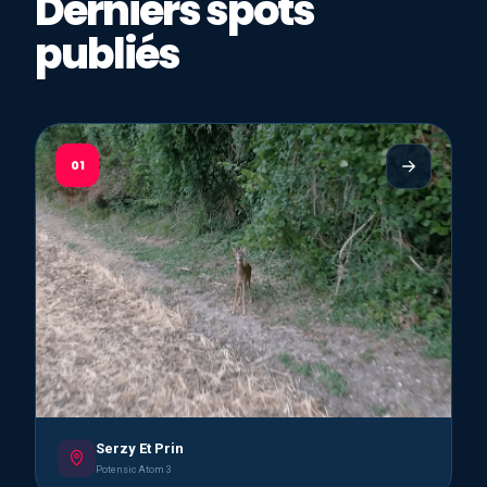
Derniers spots
publiés
01
Serzy Et Prin
Potensic Atom 3