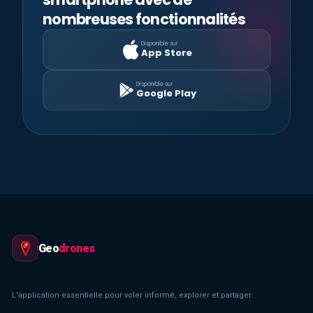
nombreuses fonctionnalités
Disponible sur
App Store
Disponible sur
Google Play
Geo
drones
L’application essentielle pour voler informé, explorer et partager.