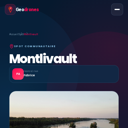
Geo
drones
Accueil
Spot
Montlivault
SPOT COMMUNAUTAIRE
Montlivault
PROPOSÉ PAR
FA
Fabrice