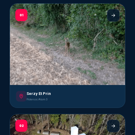
01
Serzy Et Prin
Potensic Atom 3
02