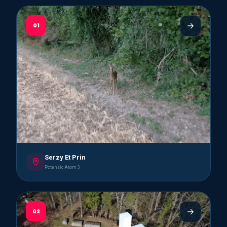
01
Serzy Et Prin
Potensic Atom 3
02