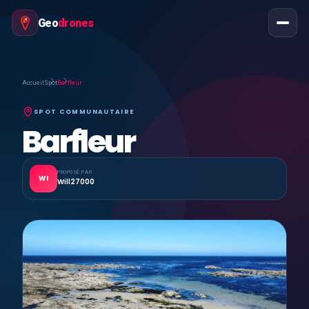
Geo
drones
Accueil
Spot
Barfleur
SPOT COMMUNAUTAIRE
Barfleur
PROPOSÉ PAR
WI
Will27000