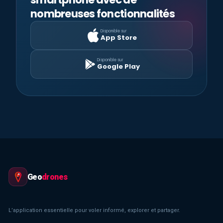
nombreuses fonctionnalités
Disponible sur
App Store
Disponible sur
Google Play
Geo
drones
L’application essentielle pour voler informé, explorer et partager.